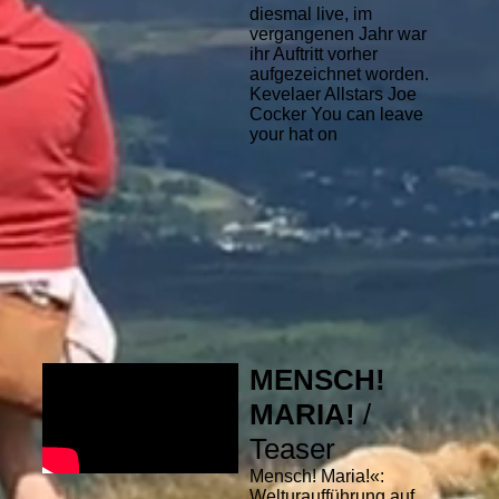
diesmal live, im
vergangenen Jahr war
ihr Auftritt vorher
aufgezeichnet worden.
Kevelaer Allstars Joe
Cocker You can leave
your hat on
MENSCH!
MARIA!
/
Teaser
Mensch! Maria!«:
Welturaufführung auf