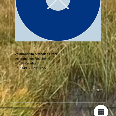
Zellmannfilm & Medien GmbH
Achterhoeker Rödchen 9
47626 Kevelaer
Tel.: +49172 2955855